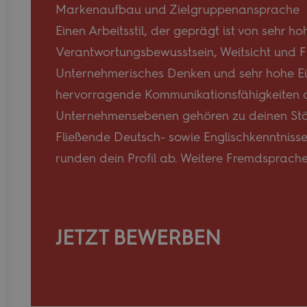
Markenaufbau und Zielgruppenansprache
Einen Arbeitsstil, der geprägt ist von sehr h
Verantwortungsbewusstsein, Weitsicht und Fle
Name
Unternehmerisches Denken und sehr hohe Eig
_ga
hervorragende Kommunikationsfähigkeiten a
Unternehmensebenen gehören zu deinen St
Fließende Deutsch- sowie Englischkenntnisse
_ga_L6XJ2H7MT4
runden dein Profil ab. Weitere Fremdsprachen
JETZT BEWERBEN