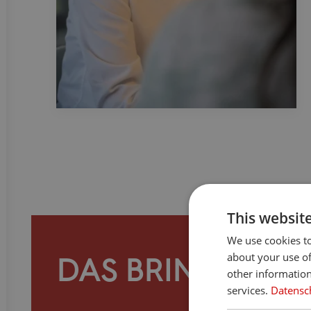
This websit
We use cookies to
about your use of
DAS BRINGST DU 
other information
services.
Datensch