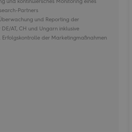
g und kontinuierliches Monitoring eines
search-Partners
 Überwachung und Reporting der
 DE/AT, CH und Ungarn inklusive
alytics - which is a
d Erfolgskontrolle der Marketingmaßnahmen
lytics service. This
ng a randomly
in each page request
paign data for the
on state.