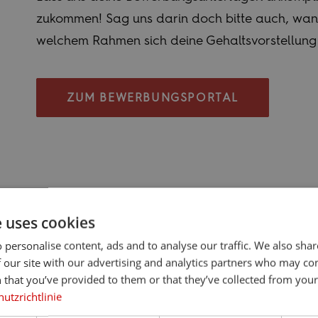
zukommen! Sag uns darin doch bitte auch, wan
welchem Rahmen sich deine Gehaltsvorstellung
ZUM BEWERBUNGSPORTAL
e uses cookies
 personalise content, ads and to analyse our traffic. We also sha
 our site with our advertising and analytics partners who may co
MIT:
DAS SIN
 that you’ve provided to them or that they’ve collected from your 
utzrichtlinie
AUFGABE